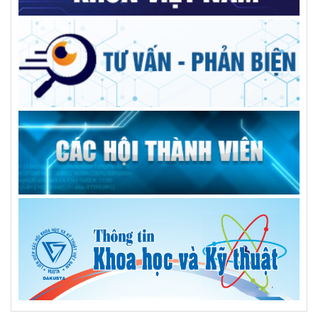
được cải thiện rõ rệt hơn
Nhân lực số trong chính quyền hai cấp: Vượt rào cản để bứt
phá
Đề xuất hỗ trợ 50% lãi suất vay thúc đẩy doanh nghiệp đổi
mới công nghệ
Liên hiệp các Hội khoa học và kỹ thuật tỉnh: Kiện toàn tổ
chức bộ máy, nâng cao chất lượng hoạt động các hội thành
viên
ĐẠI HỘI ĐẠI BIỂU LIÊN HIỆP CÁC HỘI KHOA HỌC VÀ KỸ
THUẬT TỈNH ĐẮK LẮK LẦN THỨ I – KHỞI ĐẦU CHẶNG
ĐƯỜNG MỚI, KHƠI DẬY KHÁT VỌNG CỐNG HIẾN CỦA ĐỘI
NGŨ TRÍ THỨC
Khơi dậy sức mạnh đội ngũ trí thức thực hiện Nghị quyết 57
Ứng dụng AI “nghe” độ chín sầu riêng
Một năm chính quyền địa phương hai cấp: Nhìn từ chiều
sâu văn hóa làng xã