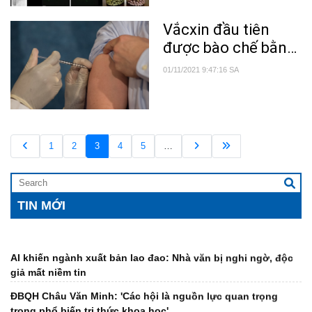
Vắcxin đầu tiên
được bào chế bằng
trí tuệ nhân tạo
01/11/2021 9:47:16 SA
1
2
3
4
5
…
TIN MỚI
AI khiến ngành xuất bản lao đao: Nhà văn bị nghi ngờ, độc
giả mất niềm tin
ĐBQH Châu Văn Minh: 'Các hội là nguồn lực quan trọng
trong phổ biến tri thức khoa học'