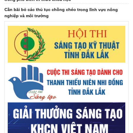
Cần bãi bỏ các thủ tục chồng chéo trong lĩnh vực nông
nghiệp và môi trường
Khai thác tiềm năng rong biển trong điều trị bệnh Alzheimer
Đắk Lắk tổ chức thành công Đại hội đại biểu Liên hiệp các
Hội Khoa học và Kỹ thuật tỉnh lần thứ I, nhiệm kỳ 2026 –
2031
Sau 7 tháng, Đắk Lắk giải ngân gần 20% vốn khoa học, công
nghệ và đổi mới sáng tạo
Bước tiến đột phá trong điều trị vô sinh hiếm muộn
Giáo sư Đặng Văn Ngữ: Người trí thức chọn hy sinh vì đất
nước
Sinh viên làm nghiên cứu khoa học được doanh nghiệp ưu
tiên tuyển dụng
Nhân lực số trong chính quyền hai cấp: Vượt rào cản để bứt
phá (Kỳ 2)
Nghị quyết 57/NQ-TW: Đột phá là đời sống của người dân