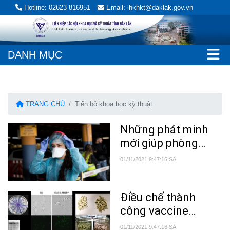
Hotline: 02623 816951
Email: lhkhkt@daklak.gov.vn
DANH MỤC
TRANG CHỦ
Tiến bộ khoa học kỹ thuật
Những phát minh
mới giúp phòng
chống dịch bệnh,
01/11/2021 9:47:16 SA
thảm họa
Điều chế thành
công vaccine
Covid-19 dạng uống
01/11/2021 9:47:16 SA