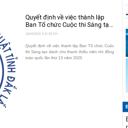
AI
đơ
Quyết định về việc thành lập
Ki
Ban Tổ chức Cuộc thi Sáng tạo
KH
dành cho thanh thiếu niên nhi
10/04/2025 3:31:59 CH
Tr
đồng toàn quốc lần thứ 13
nă
năm 2025
Quyết định về việc thành lập Ban Tổ chức Cuộc
Gi
thi Sáng tạo dành cho thanh thiếu niên nhi đồng
ph
toàn quốc lần thứ 13 năm 2025
GS
th
Gó
th
Ng
gi
Tổ
gi