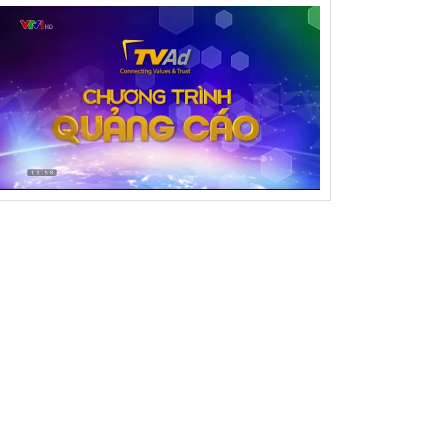
u hiệu quả
ể lệ Cuộc thi Sáng tạo DCTTNNĐ lần thứ I năm
26
yết định thành lập BTC Cuộc thi ST dành cho
NNĐ tỉnh Đằk Lắk lần thứ I năm 2026
i nghị Ủy ban MTTQ Việt Nam tỉnh Đắk Lắk lần
ứ ba, khóa I, nhiệm kỳ 2025 – 2030
 giải pháp vào chung khảo Hội thi Sáng tạo kỹ
uật khu vực phía Đông Đắk Lắk
y dựng vùng ven biển Đông Đắk Lắk thành
ung tâm du lịch quốc gia
i nghị Ban chấp hành Liên hiệp các Hội khoa
c và kỹ thuật tỉnh
yên truyền kiến thức tiêu dùng cho giáo viên và
c sinh
NG NGÀY QUỐC TẾ HẠNH PHÚC