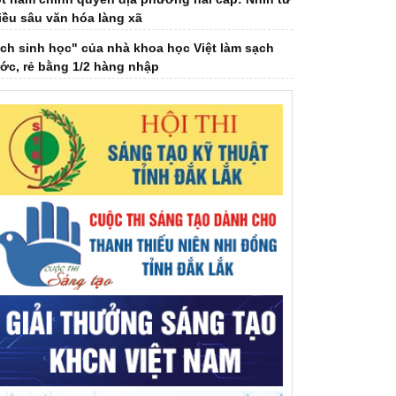
ch sinh học" của nhà khoa học Việt làm sạch
ớc, rẻ bằng 1/2 hàng nhập
uỗi giá trị cà phê xanh sẽ được “giải mã” trong
lkshow sắp phát sóng
i hội Hội Dưỡng sinh tâm thể tỉnh khóa IV,
iệm kỳ 2026-2031
i hội đại biểu Hội Khuyến học tỉnh Đắk Lắk lần
ứ I, nhiệm kỳ 2026 - 2031
ải mã ‘bài toán khó’ EUDR bằng bản đồ số cà
ê Đắk Lắk
ệt Nam đứng thứ 2 Đông Nam Á, thứ 7 thế giới
 chuyển đổi địa chỉ Internet thế hệ mới
o chí thời đại số - khi công nghệ song hành
ng tư duy đổi mới
.VS.TSKH Trần Đình Long: Khoa học chỉ thật sự
 giá trị khi đến được với người dân