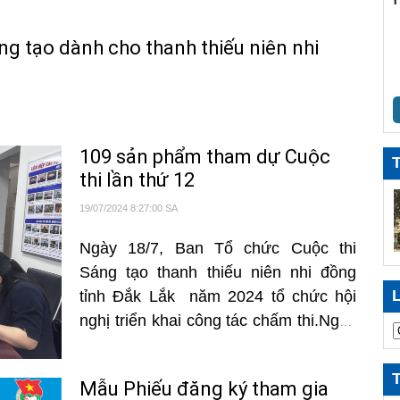
Tổ
ng
áng tạo dành cho thanh thiếu niên nhi
Đắ
ki
Xe
ph
109 sản phẩm tham dự Cuộc
Da
Đắ
thi lần thứ 12
Da
19/07/2024 8:27:00 SA
Đắ
Ngày 18/7, Ban Tổ chức Cuộc thi
Đẩ
ng
Sáng tạo thanh thiếu niên nhi đồng
tỉnh Đắk Lắk năm 2024 tổ chức hội
Ng
nghị triển khai công tác chấm thi.Ngày
dự
18/7, Ban Tổ chức Cuộc thi Sáng tạo
Xá
thanh thiếu niên nhi đồng tỉnh Đắk
mở
Mẫu Phiếu đăng ký tham gia
Lắk năm 2024 tổ chức hội nghị triển
Đổ