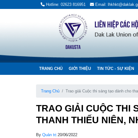
Hotline: 02623 816951
Email: lhkhkt@daklak.g
TRANG CHỦ
GIỚI THIỆU
TIN TỨC - SỰ KIỆN
Trang Chủ
Trao giải Cuộc thi sáng tạo dành cho tha
TRAO GIẢI CUỘC THI
THANH THIẾU NIÊN, N
By
Quản trị
20/06/2022