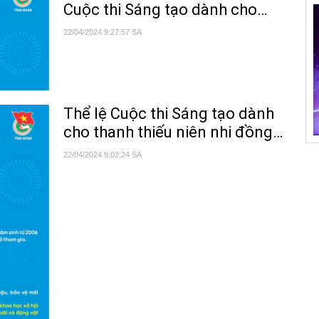
Cuộc thi Sáng tạo dành cho
khai công tác chấm thi.
hậ
thanh thiếu niên, nhi đồng tỉnh
22/04/2024 9:27:57 SA
Th
Đắk Lắk lần thứ 12
20
Qu
TT
Thể lệ Cuộc thi Sáng tạo dành
Hộ
cho thanh thiếu niên nhi đồngh
th
lần thứ 12
22/04/2024 9:02:24 SA
22
th
Xâ
tr
Hộ
họ
Tu
họ
MỪ