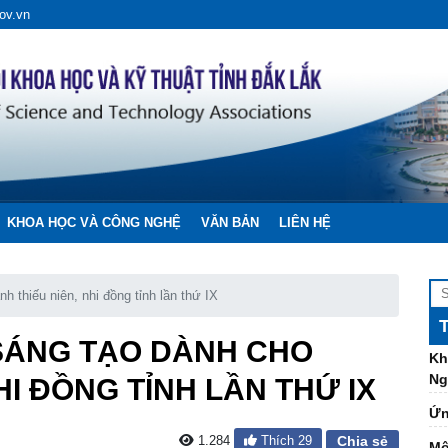
ng
ov.vn
Nh
cả
Đề
ng
Li
to
độ
KHOA HỌC VÀ CÔNG NGHỆ
VĂN BẢN
LIÊN HỆ
ĐẠ
VÀ
ĐẦ
CỐ
nh thiếu niên, nhi đồng tỉnh lần thứ IX
Kh
 SÁNG TẠO DÀNH CHO
Ng
HI ĐỒNG TỈNH LẦN THỨ IX
Ứn
Mộ
ch
1.284
Thích
29
Chia sẻ