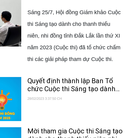
Sáng 25/7, Hội đồng Giám khảo Cuộc
thi Sáng tạo dành cho thanh thiếu
niên, nhi đồng tỉnh Đắk Lắk lần thứ XI
năm 2023 (Cuộc thi) đã tổ chức chấm
thi các giải pháp tham dự Cuộc thi.
Quyết định thành lập Ban Tổ
chức Cuộc thi Sáng tạo dành
cho thanh thiếu niên nhi đồng
28/02/2023 3:37:50 CH
tỉnh Đắk lắk lần thứ 11
Mời tham gia Cuộc thi Sáng tạo