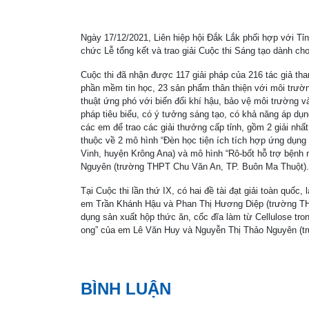
Ngày 17/12/2021, Liên hiệp hội Đắk Lắk phối hợp với T
chức Lễ tổng kết và trao giải Cuộc thi Sáng tạo dành cho
Cuộc thi đã nhận được 117 giải pháp của 216 tác giả th
phần mềm tin học, 23 sản phẩm thân thiện với môi trường
thuật ứng phó với biến đổi khí hậu, bảo vệ môi trường và
pháp tiêu biểu, có ý tưởng sáng tạo, có khả năng áp dụn
các em để trao các giải thưởng cấp tỉnh, gồm 2 giải nhất, 
thuộc về 2 mô hình “Đèn học tiện ích tích hợp ứng dụ
Vinh, huyện Krông Ana) và mô hình “Rô-bốt hỗ trợ bệnh
Nguyên (trường THPT Chu Văn An, TP. Buôn Ma Thuột).
Tại Cuộc thi lần thứ IX, có hai đề tài đạt giải toàn quốc
em Trần Khánh Hậu và Phan Thị Hương Diệp (trường THC
dụng sản xuất hộp thức ăn, cốc đĩa làm từ Cellulose tron
ong” của em Lê Văn Huy và Nguyễn Thị Thảo Nguyên (t
BÌNH LUẬN