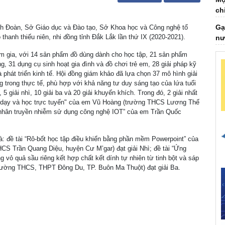
Gạ
nư
ỉnh Đoàn, Sở Giáo dục và Đào tạo, Sở Khoa học và Công nghệ tổ
 thanh thiếu niên, nhi đồng tỉnh Đắk Lắk lần thứ IX (2020-2021).
Ch
ta
am gia, với 14 sản phẩm đồ dùng dành cho học tập, 21 sản phẩm
, 31 dụng cụ sinh hoạt gia đình và đồ chơi trẻ em, 28 giải pháp kỹ
Đạ
 phát triển kinh tế. Hội đồng giám khảo đã lựa chọn 37 mô hình giải
nh
g trong thực tế, phù hợp với khả năng tư duy sáng tạo của lứa tuổi
5 giải nhì, 10 giải ba và 20 giải khuyến khích. Trong đó, 2 giải nhất
Đạ
ng dạy và học trực tuyến" của em Vũ Hoàng (trường THCS Lương Thế
th
 nhân truyền nhiễm sử dụng công nghệ IOT” của em Trần Quốc
Gi
ph
, là: đề tài “Rô-bốt học tập điều khiển bằng phần mềm Powerpoint” của
S Trần Quang Diệu, huyện Cư M’gar) đạt giải Nhì; đề tài “Ứng
Vi
g vỏ quả sầu riêng kết hợp chất kết dính tự nhiên từ tinh bột và sáp
về
rường THCS, THPT Đông Du, TP. Buôn Ma Thuột) đạt giải Ba.
Bá
cù
GS
có