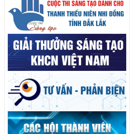
đổi địa chỉ Internet thế hệ mới
Báo chí thời đại số - khi công nghệ song hành cùng tư duy
đổi mới
GS.VS.TSKH Trần Đình Long: Khoa học chỉ thật sự có giá trị
khi đến được với người dân
AILPA – Robot AI hỗ trợ người cao tuổi sống neo đơn
Kiện toàn nhân sự Trung tâm Tư vấn và dịch vụ KHCN tỉnh
Trường Đại học Xây dựng Miền Trung: Kỷ niệm 50 năm ngày
thành lập
Giải pháp tối ưu cho bệnh nhân sỏi đường mật phức tạp
GS.TS Hà Học Trạc, người nâng tầm vị thế trí thức, thủ lĩnh
đức, tài VUSTA
Góp ý Đề án điều chỉnh quy hoạch tỉnh Đắk Lắk thời kỳ
2021-2030, tầm nhìn đến năm 2050
Người dùng băn khoăn xăng E10 tách lớp, chuyên gia hóa
học nói gì?