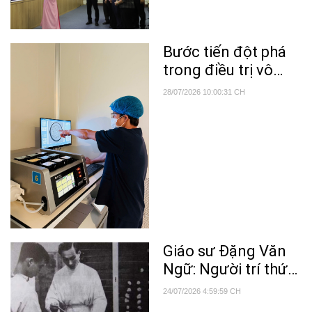
mới sáng tạo
Bước tiến đột phá
trong điều trị vô
sinh hiếm muộn
28/07/2026 10:00:31 CH
Giáo sư Đặng Văn
Ngữ: Người trí thức
chọn hy sinh vì đất
24/07/2026 4:59:59 CH
nước