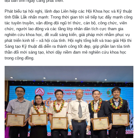
địa bàn tỉnh ngày càng phát triển.
Phát biểu tại hội nghị, lãnh đạo Liên hiệp các Hội Khoa học và Kỹ thuật
tỉnh Đắk Lắk nhấn mạnh: Trong thời gian tới sẽ tiếp tục đẩy mạnh công
tác tuyên truyền, vận động đội ngũ trí thức, cán bộ, công chức, viên
chức, người lao động và các tầng lớp nhân dân tích cực tham gia
nghiên cứu khoa học, đề xuất sáng kiến, giải pháp mới nhằm phục vụ
phát triển kinh tế – xã hội của tỉnh. Hội nghị tổng kết và trao giải Hội thi
Sáng tạo Kỹ thuật đã diễn ra thành công tốt đẹp, góp phần lan tỏa tinh
thần đổi mới sáng tạo, khơi dậy niềm đam mê nghiên cứu khoa học
trong cộng đồng.