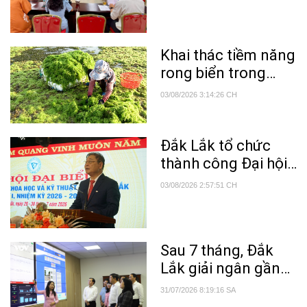
trường
Khai thác tiềm năng
rong biển trong
điều trị bệnh
03/08/2026 3:14:26 CH
Alzheimer
Đắk Lắk tổ chức
thành công Đại hội
đại biểu Liên hiệp
03/08/2026 2:57:51 CH
các Hội Khoa học
và Kỹ thuật tỉnh lần
thứ I, nhiệm kỳ 2026
Sau 7 tháng, Đắk
– 2031
Lắk giải ngân gần
20% vốn khoa học,
31/07/2026 8:19:16 SA
công nghệ và đổi