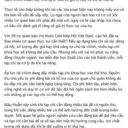
Thực tế cho thấy không khí tại các tòa soạn hiện nay không mấy vui vẻ
khi bàn về vấn đề sắp xếp. Lo ngại của người làm báo có cơ sở khi
nhiều cơ quan báo chí phải đối mặt với nguy cơ bị sáp nhập mà chưa
có tiêu chí đánh giá rõ ràng về giá trị thực sự của họ.
Với 69 cơ quan báo chí thuộc Liên hiệp Hội Việt Nam, câu hỏi đặt ra:
Bao nhiêu cơ quan thực sự cần thiết? Nếu áp dụng tiêu chí về tác động
xã hội, số lượng độc giả hay khả năng tự chủ tài chính, nhiều tạp chí
khoa học sẽ không đạt yêu cầu. Nhưng nếu xét vai trò phục vụ cộng
đồng chuyên ngành, tạo diễn đàn học thuật cho các hội thành viên, mỗi
tạp chí lại có lý do tồn tại riêng.
Áp lực tài chính đang đẩy nhiều tạp chí khoa học vào thế khó. Nguồn
thu chủ yếu từ phí đăng bài và hỗ trợ của cơ quan chủ quản không đủ
bù đắp chi phí vận hành ngày càng tăng. Chi phí biên tập, phản biện,
công nghệ và duy trì cơ sở dữ liệu đòi hỏi ngân sách lớn hơn nhiều so
với những gì các tạp chí có thể huy động.
Mâu thuẫn nảy sinh khi tạp chí cần đăng nhiều bài để có nguồn thu,
trong khi việc đăng nhiều bài có thể ảnh hưởng đến chất lượng kiểm
duyệt. Mối quan hệ giữa người nghiên cứu cần đăng bài để đạt yêu cầu
và tạp chí cần bài để ra số tạo nên một thị trường cung cầu, nơi chất
lượng nội dung đôi khi bị đặt xuống vị trí thứ hai.