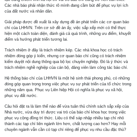
Các nhà báo phải nhận thức rõ mình đang cầm bút để phục vụ lợi ích
của đất nước và nhân dân.
Giải pháp được đề xuất là xây dựng đề án phát triển các cơ quan báo
chí của LHHVN. Trên cơ sở đề án ấy, việc sắp xếp mới có thể thực
hiện một cách toàn diện, đánh giá cả quá trình, những ưu điểm, khuyết
điểm và hướng phát triển tương lai.
Trách nhiệm ở đây là trách nhiệm kép. Các nhà khoa học có trách
nhiệm đóng góp ý kiến, nhưng cơ quan báo chí cũng có trách nhiệm
kiểm duyệt nội dung thông qua bộ lọc chuyên nghiệp. Đó là ý thức và
trách nhiệm nghề nghiệp của cán bộ, đảng viên làm công tác báo chí.
Hệ thống báo chí của LHHVN là một hệ sinh thái phong phú, có những
đóng góp quan trọng trong việc phục vụ sự phát triển của tổ chức trong
những năm qua. Phục vụ Liên hiệp Hội có nghĩa là phục vụ xã hội,
phục vụ đất nước.
Câu hỏi đặt ra là làm thế nào để vừa tuân thủ chính sách sắp xếp của
Nhà nước, vừa duy trì được vai trò của báo chí khoa học trong việc
phục vụ cộng đồng trí thức. Liệu có thể sáp nhập nhiều tạp chí nhỏ
thành các tạp chí liên ngành lớn hơn, chất lượng cao hơn? Hay mỗi
chuyên ngành vẫn cần có tạp chí riêng để phục vụ nhu cầu đặc thù?