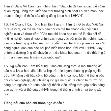
Tiến sĩ Đặng Vũ Cảnh Linh nhìn nhận: "Báo chí đã tạo ra các diễn đàn
quan trọng, đồng thời kiến tạo môi trường sinh hoạt chuyên môn, học
thuật không thể thiếu của cộng đồng khoa học LHHVN".
TS. Hồ Quang Hòa, Tổng biên tập Tạp chí Tâm lý - Giáo dục Việt Nam
đưa ra ví dụ cụ thể về cách báo chí có thể trở thành cầu nối giữa
nghiên cứu và thực tiễn: "Các tạp chí khoa học có thể là cầu nối để
những nghiên cứu đi vào chính sách qua các bài phân tích chính sách,
vào nhà trường qua bài viết hướng dẫn thực hành sư phạm và vào đời
sống người dân qua các bài phổ biến khoa học. Đối với LHHVN, đây
chính là đường ống để chuyển tri thức khoa học của trí thức thành giá
trị, thành sức mạnh mềm của quốc gia".
TS. Nguyễn Văn Cảm bổ sung: "Báo chí đồng thời là môi trường để
các nhà khoa học, đặc biệt là lớp trẻ, rèn luyện phương pháp nghiên
cứu, kỹ năng viết bài, công bố công trình khoa học. Một hệ thống báo
chí chuyên nghiệp, đạt chuẩn quốc gia và quốc tế chính là thước đo
năng lực nghiên cứu của các hội thành viên, đồng thời góp phần nâng
cao uy tín và vị thế của LHHVN trong hệ thống chính trị và trong xã
hội".
Tiếng nói của báo chí khoa học ở đâu?