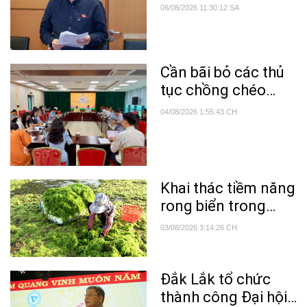
nguồn lực quan
06/08/2026 11:30:12 SA
trọng trong phổ
biến tri thức khoa
học'
Cần bãi bỏ các thủ
tục chồng chéo
trong lĩnh vực nông
04/08/2026 1:55:43 CH
nghiệp và môi
trường
Khai thác tiềm năng
rong biển trong
điều trị bệnh
03/08/2026 3:14:26 CH
Alzheimer
Đắk Lắk tổ chức
thành công Đại hội