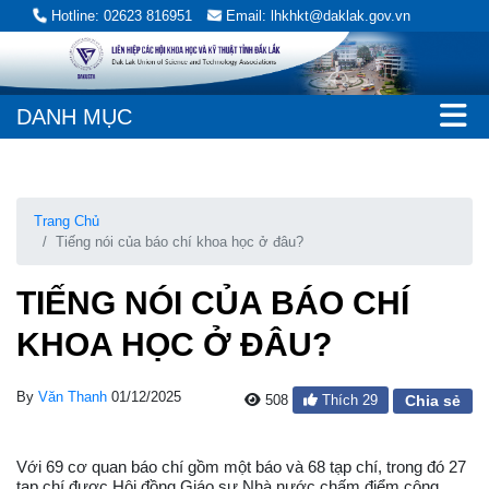
Hotline: 02623 816951
Email: lhkhkt@daklak.gov.vn
DANH MỤC
Trang Chủ
Tiếng nói của báo chí khoa học ở đâu?
TIẾNG NÓI CỦA BÁO CHÍ
KHOA HỌC Ở ĐÂU?
By
Văn Thanh
01/12/2025
508
Thích
29
Chia sẻ
Với 69 cơ quan báo chí gồm một báo và 68 tạp chí, trong đó 27
tạp chí được Hội đồng Giáo sư Nhà nước chấm điểm công