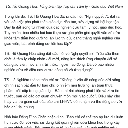
TS. Hồ Quang Hòa, Tổng biên tập Tạp chí Tâm lý - Giáo dục Việt Nam
Trong khi đó, TS. Hồ Quang Hòa đặt ra câu hỏi: "Nghị quyết 71 đặt ra
yêu cầu đột phá phát triển giáo dục đào tạo, xây dựng xã hội học tập.
Đây là đất sống tự nhiên của các nghiên cứu tâm lý học, giáo dục học.
Tuy nhiên, bao nhiêu bài báo thực sự góp phần giải quyết vấn đề sức
khỏe tâm thần học đường, áp lực thi cử, căng thẳng nghề nghiệp của
giáo viên, bất bình đẳng cơ hội học tập?"
TS. Hồ Quang Hòa cũng đặt câu hỏi về Nghị quyết 57: "Yêu cầu then
chốt là tâm lý chấp nhận đổi mới, năng lực thích ứng chuyển đổi số
của giáo viên, học sinh, trí thức, người lao động. Đã có bao nhiêu
nghiên cứu về điều này được công bố và ứng dụng?".
TS. Lê Nghiêm thẳng thắn chỉ ra: "Không ít vấn đề nóng của đời sống
chính sách bắt đầu từ báo chí: ô nhiễm môi trường, an toàn thực
phẩm, bất cập trong giáo dục. Báo chí đại chúng phát hiện và đưa tin
trước, sau đó các cơ quan chuyên môn mới vào cuộc". Điều này cho
thấy vai trò giám sát của báo chí LHHVN còn chậm và thụ động so với
báo chí đại chúng.
Nhà báo Đặng Đình Chấn nhận định: "Báo chí có thể tạo áp lực dư luận
tích cực đối với việc sử dụng kết quả nghiên cứu khoa học trong xây
dựng chính sách. Bởi trong thực tế, không phải kết quả nghiên cứu