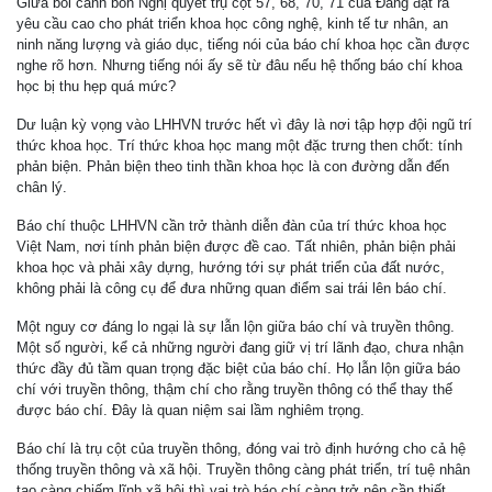
Giữa bối cảnh bốn Nghị quyết trụ cột 57, 68, 70, 71 của Đảng đặt ra
yêu cầu cao cho phát triển khoa học công nghệ, kinh tế tư nhân, an
ninh năng lượng và giáo dục, tiếng nói của báo chí khoa học cần được
nghe rõ hơn. Nhưng tiếng nói ấy sẽ từ đâu nếu hệ thống báo chí khoa
học bị thu hẹp quá mức?
Dư luận kỳ vọng vào LHHVN trước hết vì đây là nơi tập hợp đội ngũ trí
thức khoa học. Trí thức khoa học mang một đặc trưng then chốt: tính
phản biện. Phản biện theo tinh thần khoa học là con đường dẫn đến
chân lý.
Báo chí thuộc LHHVN cần trở thành diễn đàn của trí thức khoa học
Việt Nam, nơi tính phản biện được đề cao. Tất nhiên, phản biện phải
khoa học và phải xây dựng, hướng tới sự phát triển của đất nước,
không phải là công cụ để đưa những quan điểm sai trái lên báo chí.
Một nguy cơ đáng lo ngại là sự lẫn lộn giữa báo chí và truyền thông.
Một số người, kể cả những người đang giữ vị trí lãnh đạo, chưa nhận
thức đầy đủ tầm quan trọng đặc biệt của báo chí. Họ lẫn lộn giữa báo
chí với truyền thông, thậm chí cho rằng truyền thông có thể thay thế
được báo chí. Đây là quan niệm sai lầm nghiêm trọng.
Báo chí là trụ cột của truyền thông, đóng vai trò định hướng cho cả hệ
thống truyền thông và xã hội. Truyền thông càng phát triển, trí tuệ nhân
tạo càng chiếm lĩnh xã hội thì vai trò báo chí càng trở nên cần thiết.