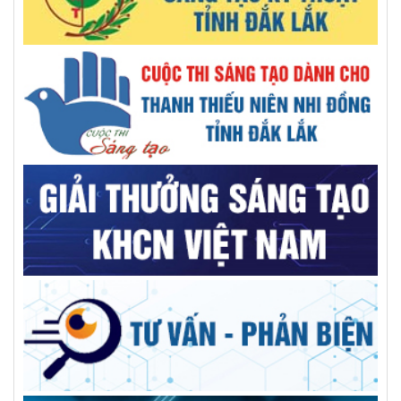
Báo chí thời đại số - khi công nghệ song hành cùng tư duy
đổi mới
GS.VS.TSKH Trần Đình Long: Khoa học chỉ thật sự có giá trị
khi đến được với người dân
AILPA – Robot AI hỗ trợ người cao tuổi sống neo đơn
Kiện toàn nhân sự Trung tâm Tư vấn và dịch vụ KHCN tỉnh
Trường Đại học Xây dựng Miền Trung: Kỷ niệm 50 năm ngày
thành lập
Giải pháp tối ưu cho bệnh nhân sỏi đường mật phức tạp
GS.TS Hà Học Trạc, người nâng tầm vị thế trí thức, thủ lĩnh
đức, tài VUSTA
Góp ý Đề án điều chỉnh quy hoạch tỉnh Đắk Lắk thời kỳ
2021-2030, tầm nhìn đến năm 2050
Người dùng băn khoăn xăng E10 tách lớp, chuyên gia hóa
học nói gì?