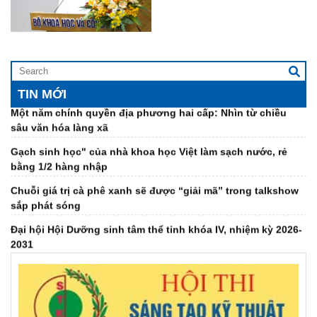
mới công nghệ
NGŨ TRÍ THỨC
Khơi dậy sức mạnh đội ngũ trí thức thực hiện Nghị quyết 57
Ứng dụng AI “nghe” độ chín sầu riêng
Một năm chính quyền địa phương hai cấp: Nhìn từ chiều
TIN MỚI
sâu văn hóa làng xã
Gạch sinh học" của nhà khoa học Việt làm sạch nước, rẻ
bằng 1/2 hàng nhập
Chuỗi giá trị cà phê xanh sẽ được “giải mã” trong talkshow
sắp phát sóng
Đại hội Hội Dưỡng sinh tâm thể tỉnh khóa IV, nhiệm kỳ 2026-
2031
Đại hội đại biểu Hội Khuyến học tỉnh Đắk Lắk lần thứ I,
nhiệm kỳ 2026 - 2031
Giải mã ‘bài toán khó’ EUDR bằng bản đồ số cà phê Đắk Lắk
Việt Nam đứng thứ 2 Đông Nam Á, thứ 7 thế giới về chuyển
đổi địa chỉ Internet thế hệ mới