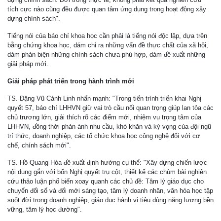
tích cực nào cũng đều được quan tâm ứng dụng trong hoạt động xây
dựng chính sách".
Tiếng nói của báo chí khoa học cần phải là tiếng nói độc lập, dựa trên
bằng chứng khoa học, dám chỉ ra những vấn đề thực chất của xã hội,
dám phản biện những chính sách chưa phù hợp, dám đề xuất những
giải pháp mới.
Giải pháp phát triển trong hành trình mới
TS. Đặng Vũ Cảnh Linh nhấn mạnh: "Trong tiến trình triển khai Nghị
quyết 57, báo chí LHHVN giữ vai trò cầu nối quan trọng giúp lan tỏa các
chủ trương lớn, giải thích rõ các điểm mới, nhiệm vụ trọng tâm của
LHHVN, đồng thời phản ánh nhu cầu, khó khăn và kỳ vọng của đội ngũ
trí thức, doanh nghiệp, các tổ chức khoa học công nghệ đối với cơ
chế, chính sách mới".
TS. Hồ Quang Hòa đề xuất định hướng cụ thể: "Xây dựng chiến lược
nội dung gắn với bốn Nghị quyết trụ cột, thiết kế các chùm bài nghiên
cứu thảo luận phổ biến xoay quanh các chủ đề: Tâm lý giáo dục cho
chuyển đổi số và đổi mới sáng tạo, tâm lý doanh nhân, văn hóa học tập
suốt đời trong doanh nghiệp, giáo dục hành vi tiêu dùng năng lượng bền
vững, tâm lý học đường".