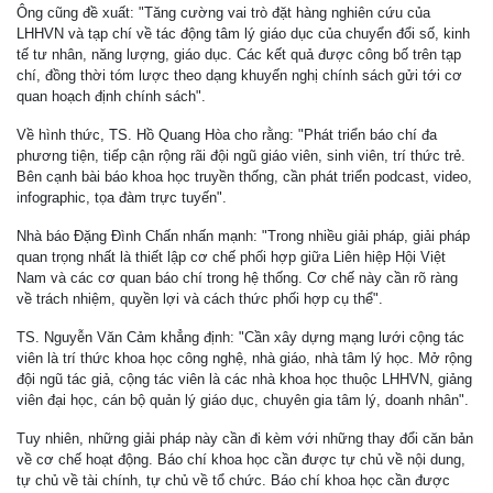
Ông cũng đề xuất: "Tăng cường vai trò đặt hàng nghiên cứu của
LHHVN và tạp chí về tác động tâm lý giáo dục của chuyển đổi số, kinh
tế tư nhân, năng lượng, giáo dục. Các kết quả được công bố trên tạp
chí, đồng thời tóm lược theo dạng khuyến nghị chính sách gửi tới cơ
quan hoạch định chính sách".
Về hình thức, TS. Hồ Quang Hòa cho rằng: "Phát triển báo chí đa
phương tiện, tiếp cận rộng rãi đội ngũ giáo viên, sinh viên, trí thức trẻ.
Bên cạnh bài báo khoa học truyền thống, cần phát triển podcast, video,
infographic, tọa đàm trực tuyến".
Nhà báo Đặng Đình Chấn nhấn mạnh: "Trong nhiều giải pháp, giải pháp
quan trọng nhất là thiết lập cơ chế phối hợp giữa Liên hiệp Hội Việt
Nam và các cơ quan báo chí trong hệ thống. Cơ chế này cần rõ ràng
về trách nhiệm, quyền lợi và cách thức phối hợp cụ thể".
TS. Nguyễn Văn Cảm khẳng định: "Cần xây dựng mạng lưới cộng tác
viên là trí thức khoa học công nghệ, nhà giáo, nhà tâm lý học. Mở rộng
đội ngũ tác giả, cộng tác viên là các nhà khoa học thuộc LHHVN, giảng
viên đại học, cán bộ quản lý giáo dục, chuyên gia tâm lý, doanh nhân".
Tuy nhiên, những giải pháp này cần đi kèm với những thay đổi căn bản
về cơ chế hoạt động. Báo chí khoa học cần được tự chủ về nội dung,
tự chủ về tài chính, tự chủ về tổ chức. Báo chí khoa học cần được