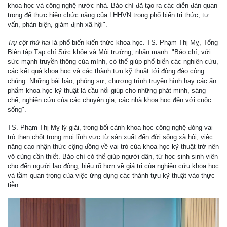
khoa học và công nghệ nước nhà. Báo chí đã tạo ra các diễn đàn quan
trọng để thực hiện chức năng của LHHVN trong phổ biến tri thức, tư
vấn, phản biện, giám định xã hội".
Trụ cột thứ hai
là phổ biến kiến thức khoa học. TS. Phạm Thị Mỵ, Tổng
Biên tập Tạp chí Sức khỏe và Môi trường, nhấn mạnh: "Báo chí, với
sức mạnh truyền thông của mình, có thể giúp phổ biến các nghiên cứu,
các kết quả khoa học và các thành tựu kỹ thuật tới đông đảo công
chúng. Những bài báo, phóng sự, chương trình truyền hình hay các ấn
phẩm khoa học kỹ thuật là cầu nối giúp cho những phát minh, sáng
chế, nghiên cứu của các chuyên gia, các nhà khoa học đến với cuộc
sống".
TS. Phạm Thị Mỵ lý giải, trong bối cảnh khoa học công nghệ đóng vai
trò then chốt trong mọi lĩnh vực từ sản xuất đến đời sống xã hội, việc
nâng cao nhận thức cộng đồng về vai trò của khoa học kỹ thuật trở nên
vô cùng cần thiết. Báo chí có thể giúp người dân, từ học sinh sinh viên
cho đến người lao động, hiểu rõ hơn về giá trị của nghiên cứu khoa học
và tầm quan trọng của việc ứng dụng các thành tựu kỹ thuật vào thực
tiễn.