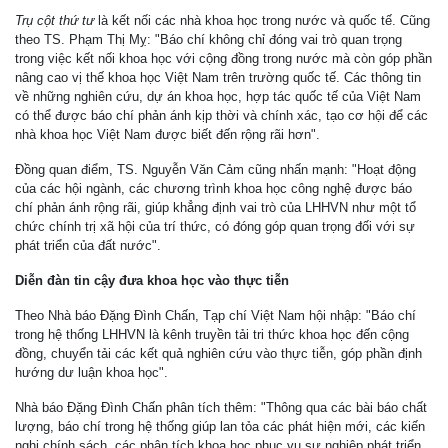
Trụ cột thứ tư
là kết nối các nhà khoa học trong nước và quốc tế. Cũng
theo TS. Phạm Thị Mỵ: "Báo chí không chỉ đóng vai trò quan trọng
trong việc kết nối khoa học với cộng đồng trong nước mà còn góp phần
nâng cao vị thế khoa học Việt Nam trên trường quốc tế. Các thông tin
về những nghiên cứu, dự án khoa học, hợp tác quốc tế của Việt Nam
có thể được báo chí phản ánh kịp thời và chính xác, tạo cơ hội để các
nhà khoa học Việt Nam được biết đến rộng rãi hơn".
Đồng quan điểm, TS. Nguyễn Văn Cảm cũng nhấn mạnh: "Hoạt động
của các hội ngành, các chương trình khoa học công nghệ được báo
chí phản ánh rộng rãi, giúp khẳng định vai trò của LHHVN như một tổ
chức chính trị xã hội của trí thức, có đóng góp quan trọng đối với sự
phát triển của đất nước".
Diễn đàn tin cậy đưa khoa học vào thực tiễn
Theo Nhà báo Đặng Đình Chấn, Tạp chí Việt Nam hội nhập: "Báo chí
trong hệ thống LHHVN là kênh truyền tải tri thức khoa học đến cộng
đồng, chuyển tải các kết quả nghiên cứu vào thực tiễn, góp phần định
hướng dư luận khoa học".
Nhà báo Đặng Đình Chấn phân tích thêm: "Thông qua các bài báo chất
lượng, báo chí trong hệ thống giúp lan tỏa các phát hiện mới, các kiến
nghị chính sách, các phân tích khoa học phục vụ sự nghiệp phát triển