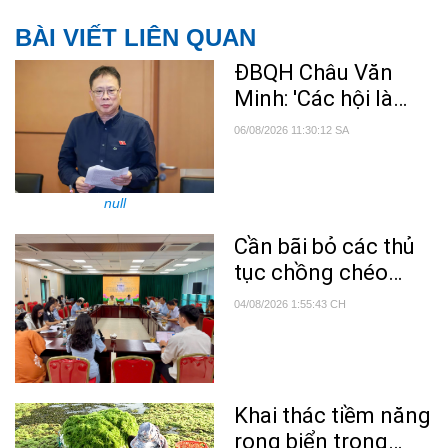
BÀI VIẾT LIÊN QUAN
ĐBQH Châu Văn
Minh: 'Các hội là
nguồn lực quan
06/08/2026 11:30:12 SA
trọng trong phổ
biến tri thức khoa
học'
null
Cần bãi bỏ các thủ
tục chồng chéo
trong lĩnh vực nông
04/08/2026 1:55:43 CH
nghiệp và môi
trường
Khai thác tiềm năng
rong biển trong