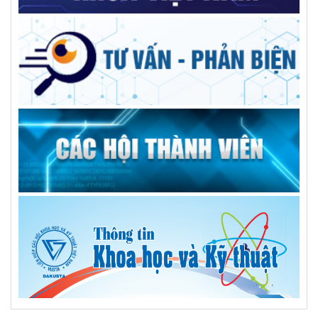
khi đến được với người dân
AILPA – Robot AI hỗ trợ người cao tuổi sống neo đơn
Kiện toàn nhân sự Trung tâm Tư vấn và dịch vụ KHCN tỉnh
Trường Đại học Xây dựng Miền Trung: Kỷ niệm 50 năm ngày
thành lập
Giải pháp tối ưu cho bệnh nhân sỏi đường mật phức tạp
GS.TS Hà Học Trạc, người nâng tầm vị thế trí thức, thủ lĩnh
đức, tài VUSTA
Góp ý Đề án điều chỉnh quy hoạch tỉnh Đắk Lắk thời kỳ
2021-2030, tầm nhìn đến năm 2050
Người dùng băn khoăn xăng E10 tách lớp, chuyên gia hóa
học nói gì?
Tổng kết và trao giải Hội thi Sáng tạo Kỹ thuật tỉnh giai đoạn
2024-2025
Tổ chức tọa đàm nhân Ngày Khoa học và Công nghệ Việt
Nam