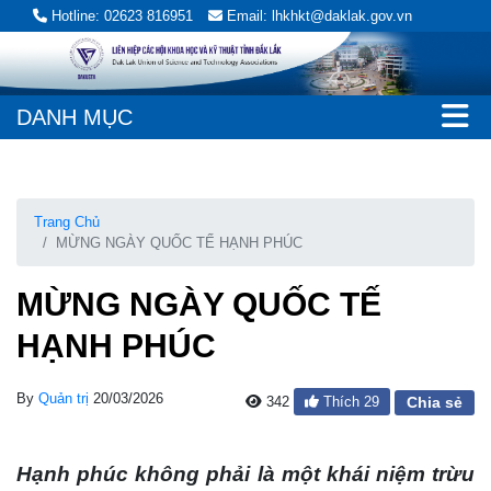
Hotline: 02623 816951
Email: lhkhkt@daklak.gov.vn
DANH MỤC
Trang Chủ
MỪNG NGÀY QUỐC TẾ HẠNH PHÚC
MỪNG NGÀY QUỐC TẾ
HẠNH PHÚC
By
Quản trị
20/03/2026
342
Thích
29
Chia sẻ
Hạnh phúc không phải là một khái niệm trừu