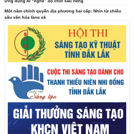
Một năm chính quyền địa phương hai cấp: Nhìn từ chiều
sâu văn hóa làng xã
Gạch sinh học" của nhà khoa học Việt làm sạch nước, rẻ
bằng 1/2 hàng nhập
Chuỗi giá trị cà phê xanh sẽ được “giải mã” trong talkshow
sắp phát sóng
Đại hội Hội Dưỡng sinh tâm thể tỉnh khóa IV, nhiệm kỳ 2026-
2031
Đại hội đại biểu Hội Khuyến học tỉnh Đắk Lắk lần thứ I,
nhiệm kỳ 2026 - 2031
Giải mã ‘bài toán khó’ EUDR bằng bản đồ số cà phê Đắk Lắk
Việt Nam đứng thứ 2 Đông Nam Á, thứ 7 thế giới về chuyển
đổi địa chỉ Internet thế hệ mới
Báo chí thời đại số - khi công nghệ song hành cùng tư duy
đổi mới
GS.VS.TSKH Trần Đình Long: Khoa học chỉ thật sự có giá trị