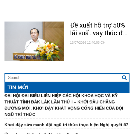
Nhân lực số trong chính quyền hai cấp: Vượt rào cản để bứt
phá
phá (Kỳ 2)
Nghị quyết 57/NQ-TW: Đột phá là đời sống của người dân
Đề xuất hỗ trợ 50%
được cải thiện rõ rệt hơn
lãi suất vay thúc đẩy
Nhân lực số trong chính quyền hai cấp: Vượt rào cản để bứt
doanh nghiệp đổi
phá
13/07/2026 12:40:03 CH
mới công nghệ
Đề xuất hỗ trợ 50% lãi suất vay thúc đẩy doanh nghiệp đổi
mới công nghệ
Liên hiệp các Hội khoa học và kỹ thuật tỉnh: Kiện toàn tổ
chức bộ máy, nâng cao chất lượng hoạt động các hội thành
viên
TIN MỚI
ĐẠI HỘI ĐẠI BIỂU LIÊN HIỆP CÁC HỘI KHOA HỌC VÀ KỸ
THUẬT TỈNH ĐẮK LẮK LẦN THỨ I – KHỞI ĐẦU CHẶNG
ĐƯỜNG MỚI, KHƠI DẬY KHÁT VỌNG CỐNG HIẾN CỦA ĐỘI
NGŨ TRÍ THỨC
Khơi dậy sức mạnh đội ngũ trí thức thực hiện Nghị quyết 57
Ứng dụng AI “nghe” độ chín sầu riêng