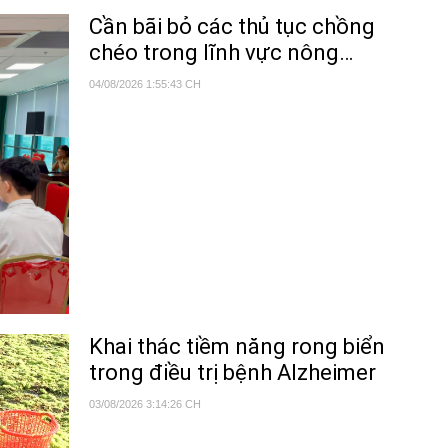
Cần bãi bỏ các thủ tục chồng
chéo trong lĩnh vực nông
nghiệp và môi trường
04/08/2026 1:55:43 CH
Khai thác tiềm năng rong biển
trong điều trị bệnh Alzheimer
03/08/2026 3:14:26 CH