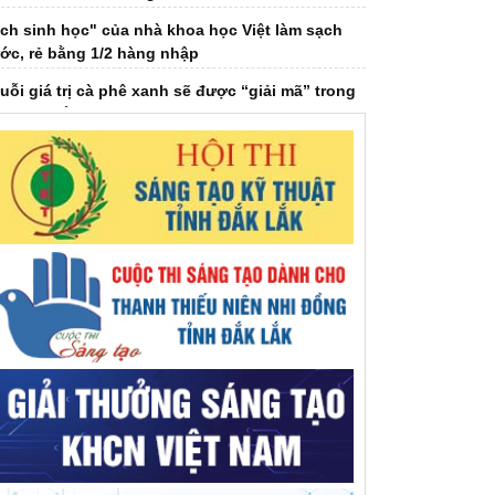
ớc, rẻ bằng 1/2 hàng nhập
uỗi giá trị cà phê xanh sẽ được “giải mã” trong
lkshow sắp phát sóng
i hội Hội Dưỡng sinh tâm thể tỉnh khóa IV,
iệm kỳ 2026-2031
i hội đại biểu Hội Khuyến học tỉnh Đắk Lắk lần
ứ I, nhiệm kỳ 2026 - 2031
ải mã ‘bài toán khó’ EUDR bằng bản đồ số cà
ê Đắk Lắk
ệt Nam đứng thứ 2 Đông Nam Á, thứ 7 thế giới
 chuyển đổi địa chỉ Internet thế hệ mới
o chí thời đại số - khi công nghệ song hành
ng tư duy đổi mới
.VS.TSKH Trần Đình Long: Khoa học chỉ thật sự
 giá trị khi đến được với người dân
LPA – Robot AI hỗ trợ người cao tuổi sống neo