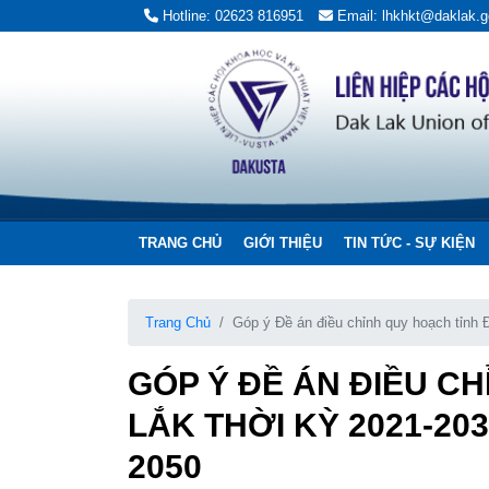
Hotline: 02623 816951
Email: lhkhkt@daklak.g
TRANG CHỦ
GIỚI THIỆU
TIN TỨC - SỰ KIỆN
Trang Chủ
Góp ý Đề án điều chỉnh quy hoạch tỉnh 
năm 2050
GÓP Ý ĐỀ ÁN ĐIỀU C
LẮK THỜI KỲ 2021-20
2050