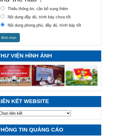
k Lắk: Liên hiệp Hội tỉnh tổ chức hội thảo về
Thiếu thông tin, cần bổ sung thêm
nh tế xanh
Nội dung đầy đủ, trình bày chưa tốt
 tự hành thu gom rác thải dưới đáy hồ - Một giải
Nội dung phong phú, đầy đủ, trình bày tốt
áp tạo hướng đi bền vững cho môi trường
Bình chọn
nh sách đoạt giải Hội thi Sáng tạo kỹ thuật tỉnh
k Lắk giai đoạn 2024 - 2025, khu vực phía Tây
THƯ VIỆN HÌNH ẢNH
nh sách đoạt giải Hội thi Sáng tạo kỹ thuật tỉnh
k Lắk giai đoạn 2024 - 2025, khu vực phía Đông
y mạnh triển khai các nhiệm vụ khoa học, công
hệ, đổi mới sáng tạo và chuyển đổi số
ày 30/4/1975 - mốc son lịch sử, động lực xây
ng đất nước hùng cường
LIÊN KẾT WEBSITE
c thực SIM qua VNeID: Bước ngoặt dẹp SIM rác,
 đường định danh số
i mới tư duy quy hoạch để ứng phó biến đổi khí
THÔNG TIN QUẢNG CÁO
u hiệu quả