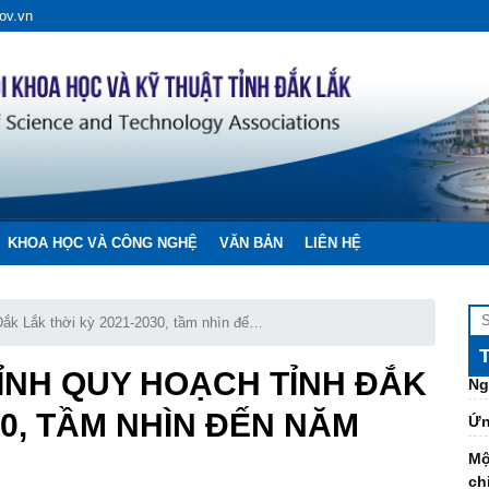
Nh
ov.vn
cả
Đề
ng
Li
to
độ
ĐẠ
VÀ
KHOA HỌC VÀ CÔNG NGHỆ
VĂN BẢN
LIÊN HỆ
ĐẦ
CỐ
Kh
Đắk Lắk thời kỳ 2021-2030, tầm nhìn đến
Ng
HỈNH QUY HOẠCH TỈNH ĐẮK
Ứn
30, TẦM NHÌN ĐẾN NĂM
Mộ
ch
Gạ