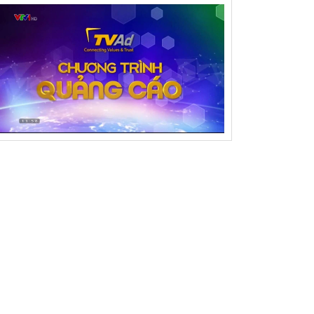
ể lệ Cuộc thi Sáng tạo DCTTNNĐ lần thứ I năm
26
yết định thành lập BTC Cuộc thi ST dành cho
NNĐ tỉnh Đằk Lắk lần thứ I năm 2026
i nghị Ủy ban MTTQ Việt Nam tỉnh Đắk Lắk lần
ứ ba, khóa I, nhiệm kỳ 2025 – 2030
 giải pháp vào chung khảo Hội thi Sáng tạo kỹ
uật khu vực phía Đông Đắk Lắk
y dựng vùng ven biển Đông Đắk Lắk thành
ung tâm du lịch quốc gia
i nghị Ban chấp hành Liên hiệp các Hội khoa
c và kỹ thuật tỉnh
yên truyền kiến thức tiêu dùng cho giáo viên và
c sinh
NG NGÀY QUỐC TẾ HẠNH PHÚC