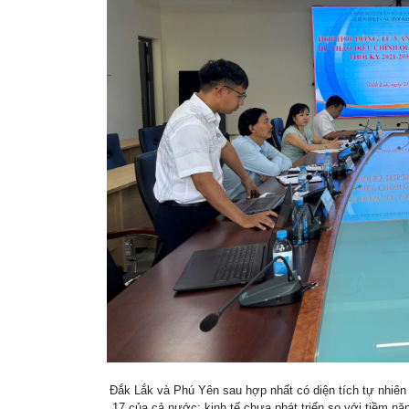
Đắk Lắk và Phú Yên sau hợp nhất có diện tích tự nhiê
17 của cả nước; kinh tế chưa phát triển so với tiềm n