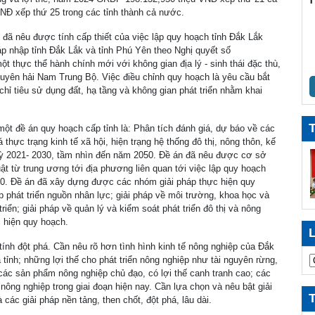
NĐ xếp thứ 25 trong các tỉnh thành cả nước.
Đắ
ki
n đã nêu được tính cấp thiết của việc lập quy hoạch tỉnh Đắk Lắk
p nhập tỉnh Đắk Lắk và tỉnh Phú Yên theo Nghị quyết số
Xe
 thực thể hành chính mới với không gian địa lý - sinh thái đặc thù,
ph
Duyên hải Nam Trung Bộ. Việc điều chỉnh quy hoạch là yêu cầu bắt
chỉ tiêu sử dụng đất, hạ tầng và không gian phát triển nhằm khai
Da
Đắ
ột đề án quy hoạch cấp tỉnh là: Phân tích đánh giá, dự báo về các
Da
 thực trạng kinh tế xã hội, hiện trạng hệ thống đô thị, nông thôn, kế
Đắ
 kỳ 2021- 2030, tầm nhìn đến năm 2050. Đề án đã nêu được cơ sở
t từ trung ương tới địa phương liên quan tới việc lập quy hoạch
Đẩ
50. Đề án đã xây dựng được các nhóm giải pháp thực hiện quy
ng
 phát triển nguồn nhân lực; giải pháp về môi trường, khoa học và
riển; giải pháp về quản lý và kiểm soát phát triển đô thị và nông
Ng
hực hiện quy hoạch.
dự
tính đột phá. Cần nêu rõ hơn tình hình kinh tế nông nghiệp của Đắk
Xá
a tỉnh; những lợi thế cho phát triển nông nghiệp như tài nguyên rừng,
mở
 các sản phẩm nông nghiệp chủ đạo, có lợi thế canh tranh cao; các
 nông nghiệp trong giai đoạn hiện nay. Cần lựa chọn và nêu bật giải
Đổ
các giải pháp nền tảng, then chốt, đột phá, lâu dài.
hậ