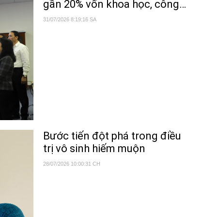
gần 20% vốn khoa học, công
nghệ và đổi mới sáng tạo
31/07/2026 8:19:16 SA
Bước tiến đột phá trong điều
trị vô sinh hiếm muộn
28/07/2026 10:00:31 CH