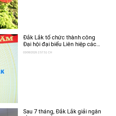
Đắk Lắk tổ chức thành công
Đại hội đại biểu Liên hiệp các
Hội Khoa học và Kỹ thuật tỉnh
03/08/2026 2:57:51 CH
lần thứ I, nhiệm kỳ 2026 – 2031
Sau 7 tháng, Đắk Lắk giải ngân