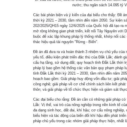
nước; thu ngân sách 14.095 tỷ V
Các bài phản biện và ý kiến của đại biểu cho thấy: Đề á
thời kỳ 2021 – 2030, tầm nhìn đến năm 2050. Sự kiện sá
202/2025/QH15 ngày 12/6/2025 của Quốc hội đã tạo ra một
mở rộng không gian phát triển, kết nối Tây Nguyên với 
buộc để xác lập khung pháp lý thống nhất, khớp nối các 
thác hiệu quả tài nguyên "Rừng - Biển".
Đề án đã đưa ra và hoàn thành 3 nhiệm vụ chủ yếu của m
yếu tố, điều kiện phát triển đặc thù của Đắk Lắk; đánh giá
cấu hạ tầng, sử dụng đất; quy hoạch tỉnh Đắk Lắk thời
pháp lý bao gồm hệ thống các văn bản quy phạm pháp luậ
tỉnh Đắk Lắk thời kỳ 2021 – 2030, tầm nhìn đến năm 20
hoạch bao gồm: Giải pháp huy động vốn đầu tư; giải pháp
công nghệ; giải pháp về cơ chế chính sách liên kết phát t
thôn; và giải pháp về tổ chức thực hiện và giám sát t
Các đại biểu cho rằng: Đề án cần có những giải pháp có 
Lắk: Vị thế, vai trò của nông nghiệp trong nền kinh tế củ
đa dạng sinh học, đất đai, khí hậu; cơ cấu nông nghiệp,
biểu hiện và tác động của biến đổi khí hậu đến phát triển
pháp chủ yếu trong các nhóm giải pháp thực hiện, nhất là 