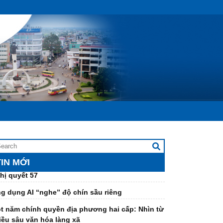
ân lực số trong chính quyền hai cấp: Vượt rào
n để bứt phá
 xuất hỗ trợ 50% lãi suất vay thúc đẩy doanh
hiệp đổi mới công nghệ
ên hiệp các Hội khoa học và kỹ thuật tỉnh: Kiện
àn tổ chức bộ máy, nâng cao chất lượng hoạt
ng các hội thành viên
I HỘI ĐẠI BIỂU LIÊN HIỆP CÁC HỘI KHOA HỌC
 KỸ THUẬT TỈNH ĐẮK LẮK LẦN THỨ I – KHỞI
U CHẶNG ĐƯỜNG MỚI, KHƠI DẬY KHÁT VỌNG
NG HIẾN CỦA ĐỘI NGŨ TRÍ THỨC
ơi dậy sức mạnh đội ngũ trí thức thực hiện
hị quyết 57
TIN MỚI
g dụng AI “nghe” độ chín sầu riêng
t năm chính quyền địa phương hai cấp: Nhìn từ
iều sâu văn hóa làng xã
ch sinh học" của nhà khoa học Việt làm sạch