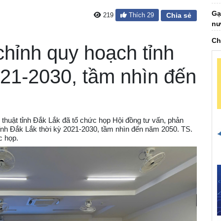
nư
219
Thích
29
Chia sẻ
Ch
ta
chỉnh quy hoạch tỉnh
Đạ
nh
021-2030, tầm nhìn đến
Đạ
th
Gi
ph
 thuật tỉnh Đắk Lắk đã tổ chức họp Hội đồng tư vấn, phản
tỉnh Đắk Lắk thời kỳ 2021-2030, tầm nhìn đến năm 2050. TS.
Vi
c họp.
về
Bá
cù
GS
có
AI