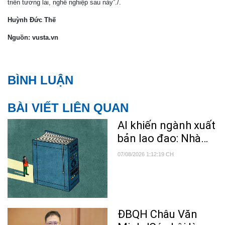
triển tương lai, nghề nghiệp sau này”./.
Huỳnh Đức Thế
Nguồn: vusta.vn
BÌNH LUẬN
BÀI VIẾT LIÊN QUAN
AI khiến ngành xuất
bản lao đao: Nhà
văn bị nghi ngờ, độc
07/08/2026 1:12:19 CH
giả mất niềm tin
ĐBQH Châu Văn