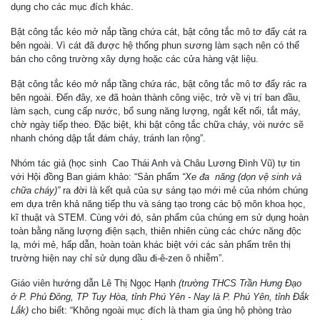
dụng cho các mục đích khác.
Bật công tắc kéo mở nắp tầng chứa cát, bật công tắc mô tơ đẩy cát ra
bên ngoài. Vì cát đã được hệ thống phun sương làm sạch nên có thể
bán cho công trường xây dựng hoặc các cửa hàng vật liệu.
Bật công tắc kéo mở nắp tầng chứa rác, bật công tắc mô tơ đẩy rác ra
bên ngoài. Đến đây, xe đã hoàn thành công việc, trở về vị trí ban đầu,
làm sạch, cung cấp nước, bổ sung năng lượng, ngắt kết nối, tắt máy,
chờ ngày tiếp theo. Đặc biệt, khi bật công tắc chữa cháy, vòi nước sẽ
nhanh chóng dập tắt đám cháy, tránh lan rộng”.
Nhóm tác giả (học sinh Cao Thái Anh và Châu Lương Đình Vũ) tự tin
với Hội đồng Ban giám khảo: “Sản phẩm
“Xe đa
năng (dọn vệ sinh và
chữa cháy)
”
ra đời là kết quả của sự sáng tạo mới mẻ của nhóm chúng
em dựa trên khả năng tiếp thu và sáng tạo trong các bộ môn khoa học,
kĩ thuật và STEM. Cùng với đó, sản phẩm của chúng em sử dụng hoàn
toàn bằng năng lượng điện sạch, thiên nhiên cùng các chức năng độc
lạ, mới mẻ, hấp dẫn, hoàn toàn khác biệt với các sản phẩm trên thị
trường hiện nay chỉ sử dụng dầu đi-ê-zen ô nhiễm”.
Giáo viên hướng dẫn Lê Thị Ngọc Hạnh
(trường THCS Trần Hưng Đạo
ở P. Phú Đông, TP Tuy Hòa, tỉnh Phú Yên - Nay là P. Phú Yên, tỉnh Đắk
Lắk)
cho biết: “Không ngoài mục đích là tham gia ủng hộ phòng trào