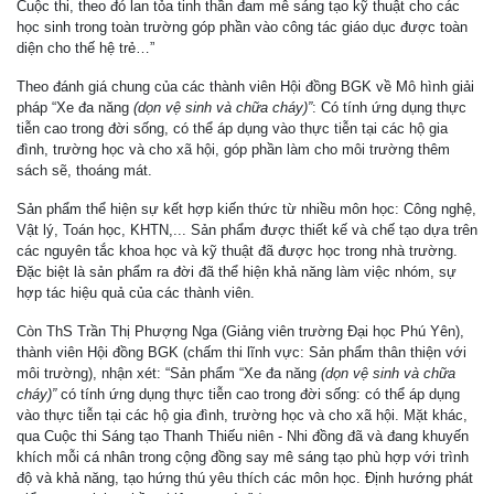
Cuộc thi, theo đó lan tỏa tinh thần đam mê sáng tạo kỹ thuật cho các
học sinh trong toàn trường góp phần vào công tác giáo dục được toàn
diện cho thế hệ trẻ…”
Theo đánh giá chung của các thành viên Hội đồng BGK về Mô hình giải
pháp “Xe đa năng
(dọn vệ sinh và chữa cháy)
”
: Có tính ứng dụng thực
tiễn cao trong đời sống, có thể áp dụng vào thực tiễn tại các hộ gia
đình, trường học và cho xã hội, góp phần làm cho môi trường thêm
sách sẽ, thoáng mát.
Sản phẩm thể hiện sự kết hợp kiến thức từ nhiều môn học: Công nghệ,
Vật lý, Toán học, KHTN,... Sản phẩm được thiết kế và chế tạo dựa trên
các nguyên tắc khoa học và kỹ thuật đã được học trong nhà trường.
Đặc biệt là sản phẩm ra đời đã thể hiện khả năng làm việc nhóm, sự
hợp tác hiệu quả của các thành viên.
Còn ThS Trần Thị Phượng Nga (Giảng viên trường Đại học Phú Yên),
thành viên Hội đồng BGK (chấm thi lĩnh vực: Sản phẩm thân thiện với
môi trường), nhận xét: “Sản phẩm “Xe đa năng
(dọn vệ sinh và chữa
cháy)
”
có tính ứng dụng thực tiễn cao trong đời sống: có thể áp dụng
vào thực tiễn tại các hộ gia đình, trường học và cho xã hội. Mặt khác,
qua Cuộc thi Sáng tạo Thanh Thiếu niên - Nhi đồng đã và đang khuyến
khích mỗi cá nhân trong cộng đồng say mê sáng tạo phù hợp với trình
độ và khả năng, tạo hứng thú yêu thích các môn học. Định hướng phát