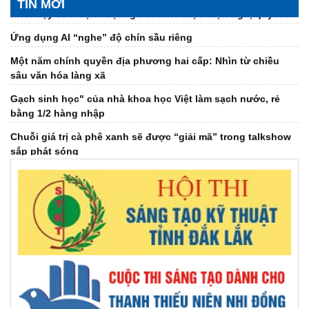
TIN MỚI
Ứng dụng AI “nghe” độ chín sầu riêng
Một năm chính quyền địa phương hai cấp: Nhìn từ chiều
sâu văn hóa làng xã
Gạch sinh học" của nhà khoa học Việt làm sạch nước, rẻ
bằng 1/2 hàng nhập
Chuỗi giá trị cà phê xanh sẽ được “giải mã” trong talkshow
sắp phát sóng
Đại hội Hội Dưỡng sinh tâm thể tỉnh khóa IV, nhiệm kỳ 2026-
2031
Đại hội đại biểu Hội Khuyến học tỉnh Đắk Lắk lần thứ I,
nhiệm kỳ 2026 - 2031
Giải mã ‘bài toán khó’ EUDR bằng bản đồ số cà phê Đắk Lắk
Việt Nam đứng thứ 2 Đông Nam Á, thứ 7 thế giới về chuyển
đổi địa chỉ Internet thế hệ mới
Báo chí thời đại số - khi công nghệ song hành cùng tư duy