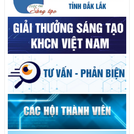
đổi mới
GS.VS.TSKH Trần Đình Long: Khoa học chỉ thật sự có giá trị
khi đến được với người dân
AILPA – Robot AI hỗ trợ người cao tuổi sống neo đơn
Kiện toàn nhân sự Trung tâm Tư vấn và dịch vụ KHCN tỉnh
Trường Đại học Xây dựng Miền Trung: Kỷ niệm 50 năm ngày
thành lập
Giải pháp tối ưu cho bệnh nhân sỏi đường mật phức tạp
GS.TS Hà Học Trạc, người nâng tầm vị thế trí thức, thủ lĩnh
đức, tài VUSTA
Góp ý Đề án điều chỉnh quy hoạch tỉnh Đắk Lắk thời kỳ
2021-2030, tầm nhìn đến năm 2050
Người dùng băn khoăn xăng E10 tách lớp, chuyên gia hóa
học nói gì?
Tổng kết và trao giải Hội thi Sáng tạo Kỹ thuật tỉnh giai đoạn
2024-2025