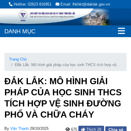
Hotline: 02623 816951
Email: lhkhkt@daklak.gov.vn
DANH MỤC
Trang Chủ
Đắk Lắk: Mô hình giải pháp của học sinh THCS tích hợp vệ
sinh đường phố và chữa cháy
ĐẮK LẮK: MÔ HÌNH GIẢI
PHÁP CỦA HỌC SINH THCS
TÍCH HỢP VỆ SINH ĐƯỜNG
PHỐ VÀ CHỮA CHÁY
By
Văn Thanh
29/10/2025
675
Thích
29
Chia sẻ