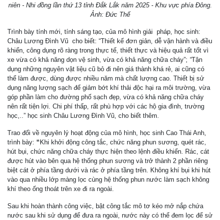
niên - Nhi đồng lần thứ 13 tỉnh Đắk Lắk năm 2025 - Khu vực phía Đông.
Ảnh: Đức Thế
Trình bày tính mới, tính sáng tạo, của mô hình giải pháp, học sinh:
Châu Lương Đình Vũ cho biết: “Thiết kế đơn giản, dễ vận hành và điều
khiển, công dụng rõ ràng trong thực tế, thiết thực và hiệu quả rất tốt vì
xe vừa có khả năng dọn vệ sinh, vừa có khả năng chữa cháy”;
“
Tận
dụng những nguyên vật liệu cũ bỏ đi nên giá thành khá rẻ, ai cũng có
thể làm được, dùng được nhiều năm mà chất lượng cao. Thiết bị sử
dụng năng lượng sạch để giảm bớt khí thải độc hại ra môi trường, vừa
góp phần làm cho đường phố sạch đẹp, vừa có khả năng chữa cháy
nên rất tiện lợi. Chi phí thấp, rất phù hợp với các hộ gia đình, trường
học,..” học sinh Châu Lương Đình Vũ, cho biết thêm.
Trao đổi về nguyên lý hoạt động của mô hình, học sinh Cao Thái Anh,
trình bày:
“
Khi khởi động công tắc, chức năng phun sương, quét rác,
hút bụi, chức năng chữa cháy thực hiện theo lệnh điều khiển. Rác, cát
được hút vào bên qua hệ thống phun sương và trở thành 2 phần riêng
biệt cát ở phía tầng dưới và rác ở phía tầng trên. Không khí bụi khi hút
vào qua nhiều lớp màng lọc cùng hệ thống phun nước làm sạch không
khí theo ống thoát trên xe đi ra ngoài.
Sau khi hoàn thành công việc, bật công tắc mô tơ kéo mở nắp chứa
nước sau khi sử dụng để đưa ra ngoài, nước này có thể đem lọc để sử